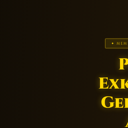
✦ MEM
Exk
Ge