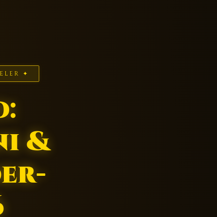
ELER ✦
:
ni &
er-
6