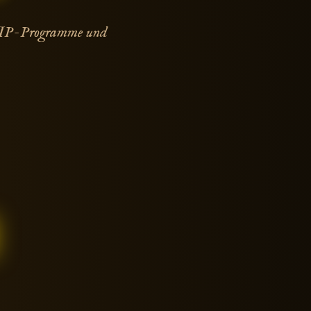
e VIP-Programme und